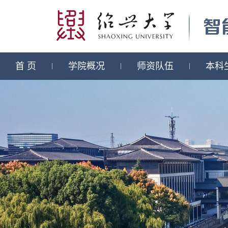
首 页
学院概况
师资队伍
本科
|
|
|