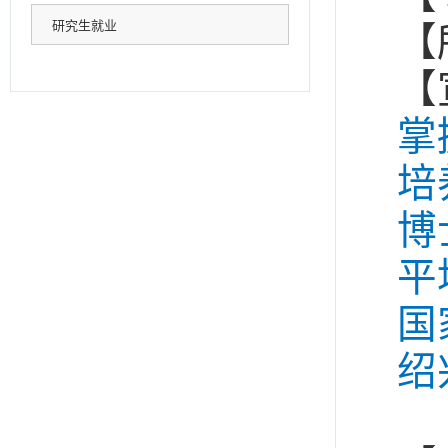
研究生就业
【
【
掌
培
博
平
国
绍