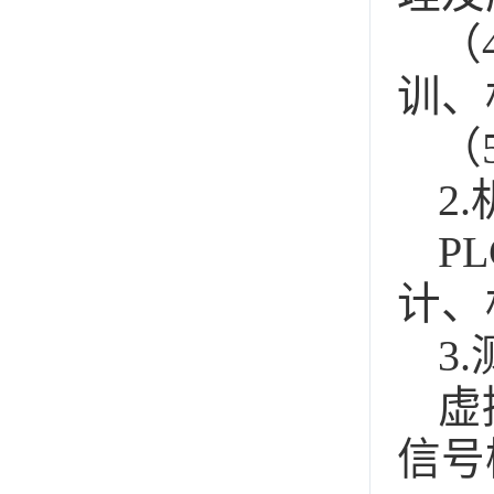
（
训、
（
2
P
计、
3
虚
信号