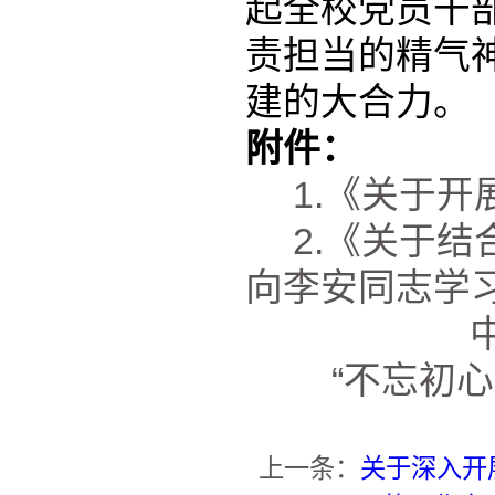
起
全
校党员
干
责担当的精气
建
的大合力
。
附件：
1.《关于
2.《关于结
向李安同志学
“不忘
初心
上一条：
关于深入开