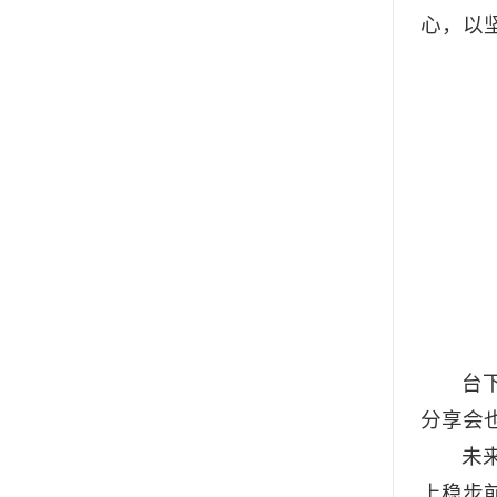
心，以
台
分享会
未
上稳步