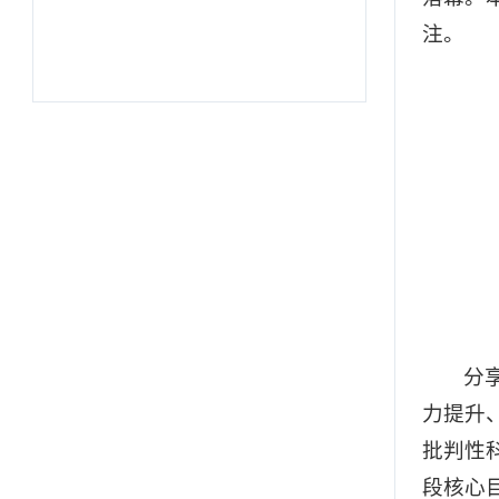
注。
分
力提升
批判性
段核心