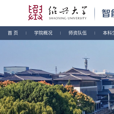
首 页
学院概况
师资队伍
本科
|
|
|