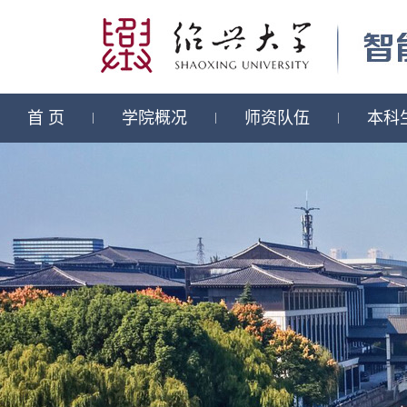
首 页
学院概况
师资队伍
本科
|
|
|